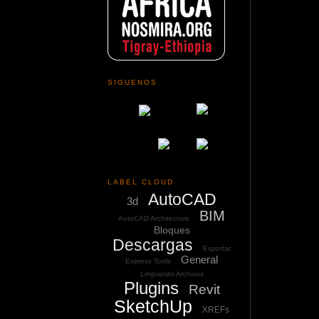
SIGUENOS
LABEL CLOUD
AutoCAD
3d
BIM
AutoCAD Architecture
Bloques
Descargas
Exportar
General
Express Tools
Limpiando Archivos
Plugins
Revit
SketchUp
XREFs