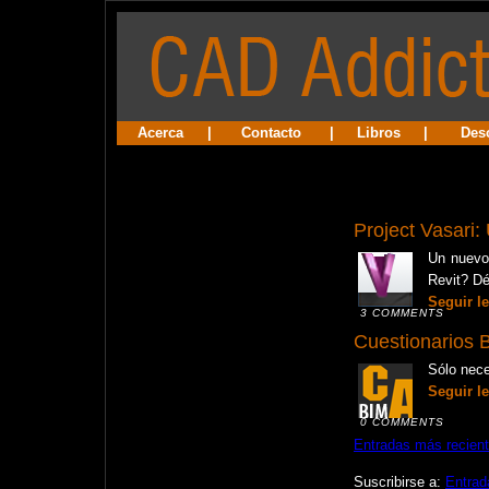
Acerca
|
Contacto
|
Libros
|
Des
Project Vasari: 
Un nuevo 
Revit? D
Seguir l
3 COMMENTS
Cuestionarios 
Sólo nec
Seguir l
0 COMMENTS
Entradas más recien
Suscribirse a:
Entrad