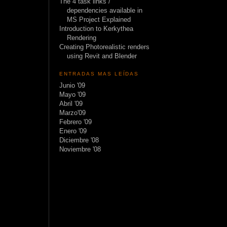
The 4 task links /
dependencies available in
MS Project Explained
Introduction to Kerkythea
Rendering
Creating Photorealistic renders
using Revit and Blender
ENTRADAS MAS LEÍDAS
Junio '09
Mayo '09
Abril '09
Marzo'09
Febrero '09
Enero '09
Diciembre '08
Noviembre '08