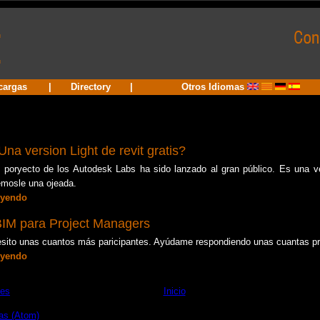
cargas
|
Directory
|
Otros Idiomas
Una version Light de revit gratis?
poryecto de los Autodesk Labs ha sido lanzado al gran público. Es una ver
émosle una ojeada.
eyendo
BIM para Project Managers
esito unas cuantos más paricipantes. Ayúdame respondiendo unas cuantas p
eyendo
tes
Inicio
as (Atom)